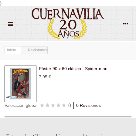
}
Inicio
Revisiones
Póster 90 x 60 clásico - Spider-man
7,95 €
0
Valoración global
0 Revisiones
Todas las
Todas las
Con
Popularidad
revisiones
(0)
estrellas
(0)
imágenes
(0)