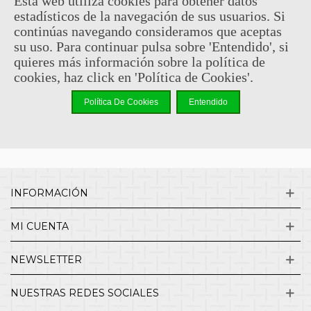
Esta web utiliza cookies para obtener datos
estadísticos de la navegación de sus usuarios. Si
Sin comentarios
continúas navegando consideramos que aceptas
su uso. Para continuar pulsa sobre 'Entendido', si
quieres más información sobre la política de
¿QUIENES SOMOS?
cookies, haz click en 'Política de Cookies'.
Política De Cookies
Entendido
ENVÍOS Y DEVOLUCIONES
CONTACTO
INFORMACIÓN
MI CUENTA
NEWSLETTER
NUESTRAS REDES SOCIALES