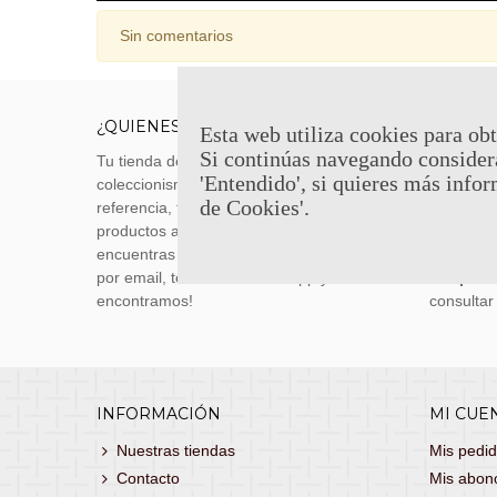
Sin comentarios
¿QUIENES SOMOS?
ENVÍOS
Esta web utiliza cookies para obt
Si continúas navegando consider
Tu tienda de merchandising, artículos de
Envíos m
'Entendido', si quieres más infor
coleccionismo y réplicas históricas de
transporti
de Cookies'.
referencia, tenemos una gran variedad de
realizas 
productos a los mejores precios. Si no
siguiente
encuentras lo que buscas, danos un toque
También 
por email, teléfono o Whatsapp y te lo
con
porte
encontramos!
consultar
INFORMACIÓN
MI CUE
Nuestras tiendas
Mis pedi
Contacto
Mis abon