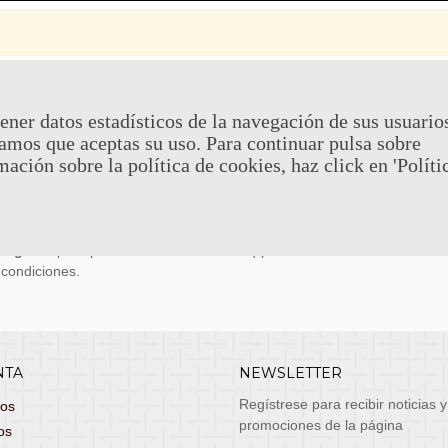
 Y DEVOLUCIONES
CONTACTO
ener datos estadísticos de la navegación de sus usuario
amos que aceptas su uso. Para continuar pulsa sobre
uy económicos en 24h a través de diversos
Teléfono y What
mación sobre la política de cookies, haz click en 'Políti
stas, entrega de lunes a viernes no festivos, si
email: atenciona
el pedido antes de las 14:00h te llegará al día
 laborable!
puedes seleccionar envío económico en 24-72h
s grátis
para pedidos de más de 75 €. (*)
 condiciones.
NTA
NEWSLETTER
Regístrese para recibir noticias y
dos
promociones de la página
os