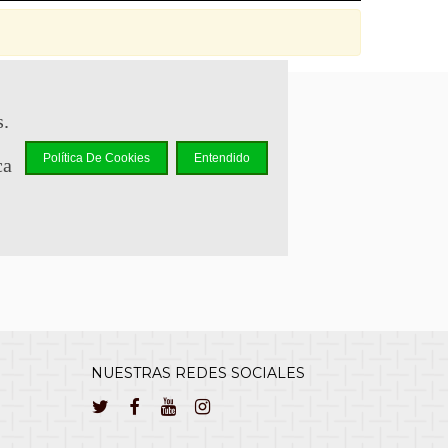
s.
sapp +34 644 110 737
Política De Cookies
Entendido
ca
lcliente@cuernavilla.com
NUESTRAS REDES SOCIALES