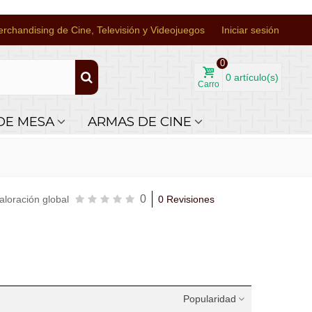
rchandising de Cine, Televisión y Videojuegos
Iniciar sesión
0
0
artículo(s)
Carro
DE MESA
ARMAS DE CINE
0
aloración global
0 Revisiones
Popularidad