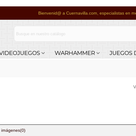
Bienvenid@ a Cuernavilla.com, especialistas en me
VIDEOJUEGOS
WARHAMMER
JUEGOS 
V
 imágenes
(0)