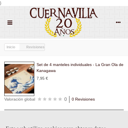
}
Inicio
Revisiones
Set de 4 manteles individuales - La Gran Ola de
Kanagawa
7,95 €
0
Valoración global
0 Revisiones
Todas las
Todas las
Con
Popularidad
revisiones
(0)
estrellas
(0)
imágenes
(0)