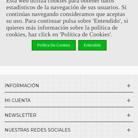
Esta web utiliza cookies para obtener datos
estadísticos de la navegación de sus usuarios. Si
Sin comentarios
continúas navegando consideramos que aceptas
su uso. Para continuar pulsa sobre 'Entendido', si
quieres más información sobre la política de
¿QUIENES SOMOS?
cookies, haz click en 'Política de Cookies'.
Política De Cookies
Entendido
ENVÍOS Y DEVOLUCIONES
CONTACTO
INFORMACIÓN
MI CUENTA
NEWSLETTER
NUESTRAS REDES SOCIALES