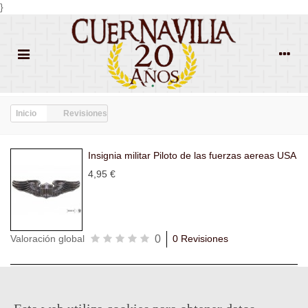
}
Inicio
Revisiones
Insignia militar Piloto de las fuerzas aereas USA
4,95 €
0
Valoración global
0 Revisiones
Todas las
Todas las
Con
Popularidad
revisiones
(0)
estrellas
(0)
imágenes
(0)