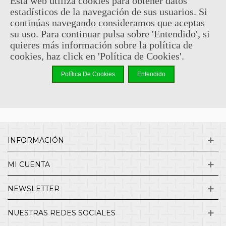
Esta web utiliza cookies para obtener datos
estadísticos de la navegación de sus usuarios. Si
Sin comentarios
continúas navegando consideramos que aceptas
su uso. Para continuar pulsa sobre 'Entendido', si
quieres más información sobre la política de
¿QUIENES SOMOS?
cookies, haz click en 'Política de Cookies'.
Política De Cookies
Entendido
ENVÍOS Y DEVOLUCIONES
CONTACTO
INFORMACIÓN
MI CUENTA
NEWSLETTER
NUESTRAS REDES SOCIALES