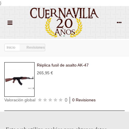
}
Inicio
Revisiones
Réplica fusil de asalto AK-47
265,95 €
0
Valoración global
0 Revisiones
Todas las
Todas las
Con
Popularidad
revisiones
(0)
estrellas
(0)
imágenes
(0)