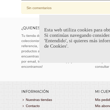
Sin comentarios
¿QUIENES SOMOS?
ENVÍOS
Esta web utiliza cookies para obt
Si continúas navegando consider
Tu tienda de merchandising, artículos de
Envíos m
'Entendido', si quieres más infor
coleccionismo y réplicas históricas de
transporti
de Cookies'.
referencia, tenemos una gran variedad de
realizas 
productos a los mejores precios. Si no
siguiente
encuentras lo que buscas, danos un toque
También 
por email, teléfono o Whatsapp y te lo
con
porte
encontramos!
consultar
INFORMACIÓN
MI CUE
Nuestras tiendas
Mis pedi
Contacto
Mis abon