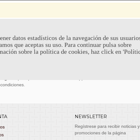
 Y DEVOLUCIONES
CONTACTO
ener datos estadísticos de la navegación de sus usuario
amos que aceptas su uso. Para continuar pulsa sobre
uy económicos en 24h a través de diversos
Teléfono y What
mación sobre la política de cookies, haz click en 'Políti
stas, entrega de lunes a viernes no festivos, si
email: atenciona
el pedido antes de las 14:00h te llegará al día
 laborable!
puedes seleccionar envío económico en 24-72h
s grátis
para pedidos de más de 75 €. (*)
 condiciones.
NTA
NEWSLETTER
Regístrese para recibir noticias y
dos
promociones de la página
os