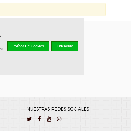
s.
sapp +34 644 110 737
Política De Cookies
Entendido
ca
lcliente@cuernavilla.com
NUESTRAS REDES SOCIALES