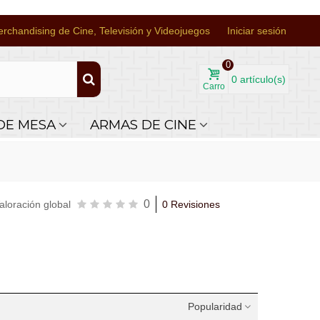
rchandising de Cine, Televisión y Videojuegos
Iniciar sesión
0
0
artículo(s)
Carro
DE MESA
ARMAS DE CINE
0
aloración global
0 Revisiones
Popularidad