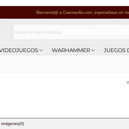
Bienvenid@ a Cuernavilla.com, especialistas en me
VIDEOJUEGOS
WARHAMMER
JUEGOS 
V
 imágenes
(0)