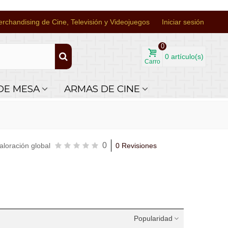
rchandising de Cine, Televisión y Videojuegos
Iniciar sesión
0
0
artículo(s)
Carro
DE MESA
ARMAS DE CINE
0
aloración global
0 Revisiones
Popularidad