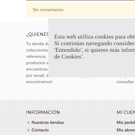
Sin comentarios
¿QUIENES SOMOS?
ENVÍOS
Esta web utiliza cookies para obt
Si continúas navegando consider
Tu tienda de merchandising, artículos de
Envíos m
'Entendido', si quieres más infor
coleccionismo y réplicas históricas de
transporti
de Cookies'.
referencia, tenemos una gran variedad de
realizas 
productos a los mejores precios. Si no
siguiente
encuentras lo que buscas, danos un toque
También 
por email, teléfono o Whatsapp y te lo
con
porte
encontramos!
consultar
INFORMACIÓN
MI CUE
Nuestras tiendas
Mis pedi
Contacto
Mis abon