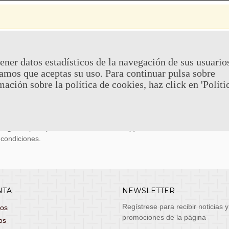
 Y DEVOLUCIONES
CONTACTO
ener datos estadísticos de la navegación de sus usuario
amos que aceptas su uso. Para continuar pulsa sobre
uy económicos en 24h a través de diversos
Teléfono y What
mación sobre la política de cookies, haz click en 'Políti
stas, entrega de lunes a viernes no festivos, si
email: atenciona
el pedido antes de las 14:00h te llegará al día
 laborable!
puedes seleccionar envío económico en 24-72h
s grátis
para pedidos de más de 75 €. (*)
 condiciones.
NTA
NEWSLETTER
Regístrese para recibir noticias y
dos
promociones de la página
os