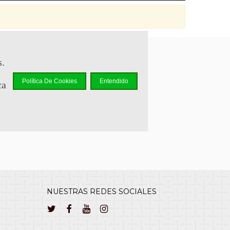
s.
sapp +34 644 110 737
Política De Cookies
Entendido
ca
lcliente@cuernavilla.com
NUESTRAS REDES SOCIALES