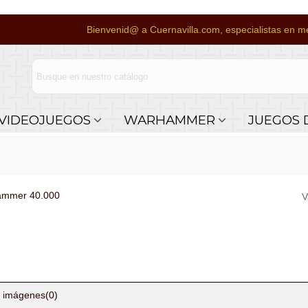
Bienvenid@ a Cuernavilla.com, especialistas en me
VIDEOJUEGOS
WARHAMMER
JUEGOS 
hammer 40.000
V
 imágenes
(0)