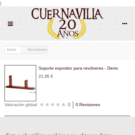
}
Inicio
Revisiones
Soporte expositor para revólveres - Denix
21,95 €
0
Valoración global
0 Revisiones
Todas las
Todas las
Con
Popularidad
revisiones
(0)
estrellas
(0)
imágenes
(0)