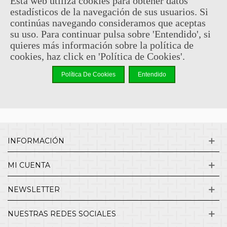
Esta web utiliza cookies para obtener datos
estadísticos de la navegación de sus usuarios. Si
Sin comentarios
continúas navegando consideramos que aceptas
su uso. Para continuar pulsa sobre 'Entendido', si
quieres más información sobre la política de
¿QUIENES SOMOS?
cookies, haz click en 'Política de Cookies'.
Política De Cookies
Entendido
ENVÍOS Y DEVOLUCIONES
CONTACTO
INFORMACIÓN
MI CUENTA
NEWSLETTER
NUESTRAS REDES SOCIALES