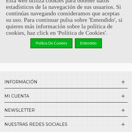
Esta web utiliza cookies para obtener datos
estadísticos de la navegación de sus usuarios. Si
Sin comentarios
continúas navegando consideramos que aceptas
su uso. Para continuar pulsa sobre 'Entendido', si
quieres más información sobre la política de
¿QUIENES SOMOS?
cookies, haz click en 'Política de Cookies'.
Política De Cookies
Entendido
ENVÍOS Y DEVOLUCIONES
CONTACTO
INFORMACIÓN
MI CUENTA
NEWSLETTER
NUESTRAS REDES SOCIALES