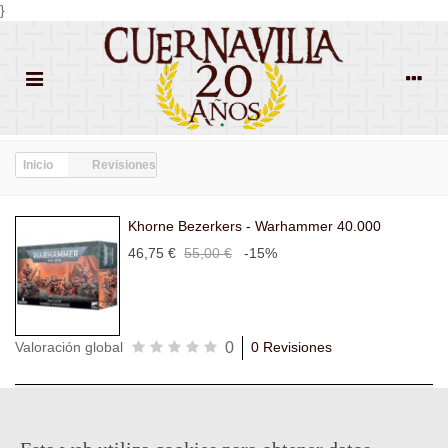
}
Inicio
Revisiones
Khorne Bezerkers - Warhammer 40.000
46,75 €
55,00 €
-15%
0
Valoración global
0 Revisiones
Todas las
Todas las
Con
Popularidad
revisiones
(0)
estrellas
(0)
imágenes
(0)