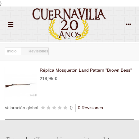
}
Inicio
Revisiones
Réplica Mosquetón Land Pattern "Brown Bess"
218,95 €
0
Valoración global
0 Revisiones
Todas las
Todas las
Con
Popularidad
revisiones
(0)
estrellas
(0)
imágenes
(0)