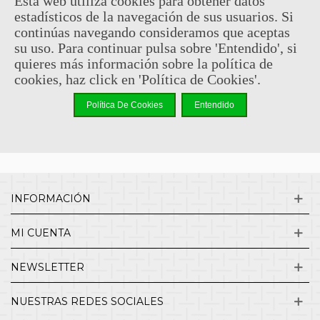
Esta web utiliza cookies para obtener datos
estadísticos de la navegación de sus usuarios. Si
Sin comentarios
continúas navegando consideramos que aceptas
su uso. Para continuar pulsa sobre 'Entendido', si
quieres más información sobre la política de
¿QUIENES SOMOS?
cookies, haz click en 'Política de Cookies'.
Política De Cookies
Entendido
ENVÍOS Y DEVOLUCIONES
CONTACTO
INFORMACIÓN
MI CUENTA
NEWSLETTER
NUESTRAS REDES SOCIALES