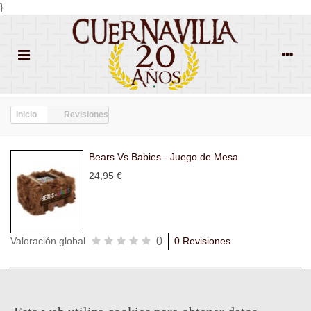
}
Inicio
Revisiones
Bears Vs Babies - Juego de Mesa
24,95 €
0
Valoración global
0 Revisiones
Todas las
Todas las
Con
Popularidad
revisiones
(0)
estrellas
(0)
imágenes
(0)