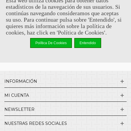
Esta web utiliza cookies para obtener datos
estadísticos de la navegación de sus usuarios. Si
Sin comentarios
continúas navegando consideramos que aceptas
su uso. Para continuar pulsa sobre 'Entendido', si
quieres más información sobre la política de
¿QUIENES SOMOS?
cookies, haz click en 'Política de Cookies'.
Política De Cookies
Entendido
ENVÍOS Y DEVOLUCIONES
CONTACTO
INFORMACIÓN
MI CUENTA
NEWSLETTER
NUESTRAS REDES SOCIALES