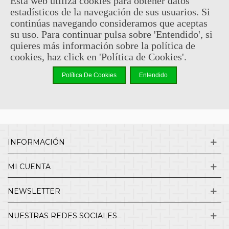
Esta web utiliza cookies para obtener datos
estadísticos de la navegación de sus usuarios. Si
Sin comentarios
continúas navegando consideramos que aceptas
su uso. Para continuar pulsa sobre 'Entendido', si
quieres más información sobre la política de
¿QUIENES SOMOS?
cookies, haz click en 'Política de Cookies'.
Política De Cookies
Entendido
ENVÍOS Y DEVOLUCIONES
CONTACTO
INFORMACIÓN
MI CUENTA
NEWSLETTER
NUESTRAS REDES SOCIALES