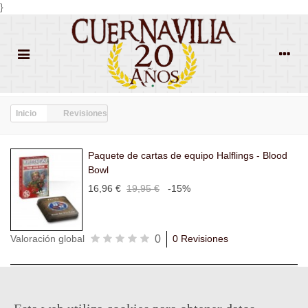
}
Inicio
Revisiones
Paquete de cartas de equipo Halflings - Blood
Bowl
16,96 €
19,95 €
-15%
0
Valoración global
0 Revisiones
Todas las
Todas las
Con
Popularidad
revisiones
(0)
estrellas
(0)
imágenes
(0)