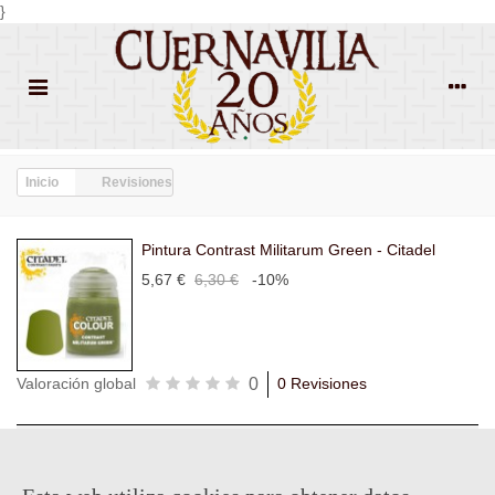
}
Inicio
Revisiones
Pintura Contrast Militarum Green - Citadel
5,67 €
6,30 €
-10%
0
Valoración global
0 Revisiones
Todas las
Todas las
Con
Popularidad
revisiones
(0)
estrellas
(0)
imágenes
(0)