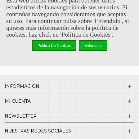
Esta web utiliza cookies para obtener datos
estadísticos de la navegación de sus usuarios. Si
Sin comentarios
continúas navegando consideramos que aceptas
su uso. Para continuar pulsa sobre 'Entendido', si
quieres más información sobre la política de
¿QUIENES SOMOS?
cookies, haz click en 'Política de Cookies'.
Política De Cookies
Entendido
ENVÍOS Y DEVOLUCIONES
CONTACTO
INFORMACIÓN
MI CUENTA
NEWSLETTER
NUESTRAS REDES SOCIALES