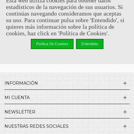
Esta web utiliza cookies para obtener datos
estadísticos de la navegación de sus usuarios. Si
Sin comentarios
continúas navegando consideramos que aceptas
su uso. Para continuar pulsa sobre 'Entendido', si
quieres más información sobre la política de
¿QUIENES SOMOS?
cookies, haz click en 'Política de Cookies'.
Política De Cookies
Entendido
ENVÍOS Y DEVOLUCIONES
CONTACTO
INFORMACIÓN
MI CUENTA
NEWSLETTER
NUESTRAS REDES SOCIALES