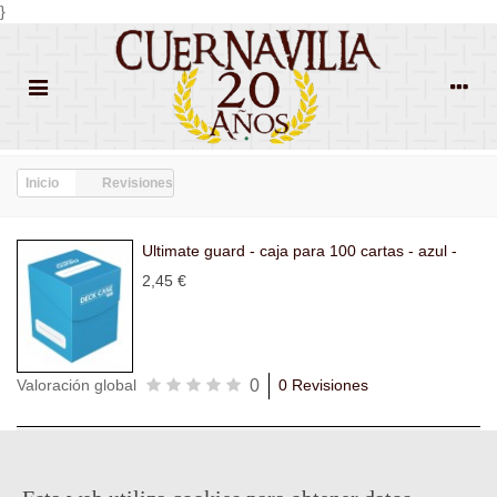
}
Inicio
Revisiones
Ultimate guard - caja para 100 cartas - azul -
2,45 €
0
Valoración global
0 Revisiones
Todas las
Todas las
Con
Popularidad
revisiones
(0)
estrellas
(0)
imágenes
(0)