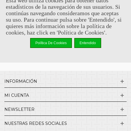
Esta web utiliza cookies para obtener datos
estadísticos de la navegación de sus usuarios. Si
Sin comentarios
continúas navegando consideramos que aceptas
su uso. Para continuar pulsa sobre 'Entendido', si
quieres más información sobre la política de
¿QUIENES SOMOS?
cookies, haz click en 'Política de Cookies'.
Política De Cookies
Entendido
ENVÍOS Y DEVOLUCIONES
CONTACTO
INFORMACIÓN
MI CUENTA
NEWSLETTER
NUESTRAS REDES SOCIALES