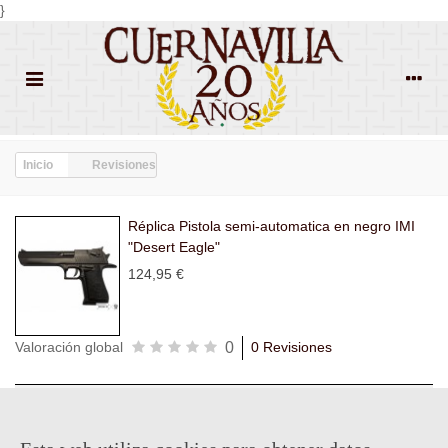
}
Inicio
Revisiones
Réplica Pistola semi-automatica en negro IMI
"Desert Eagle"
124,95 €
0
Valoración global
0 Revisiones
Todas las
Todas las
Con
Popularidad
revisiones
(0)
estrellas
(0)
imágenes
(0)