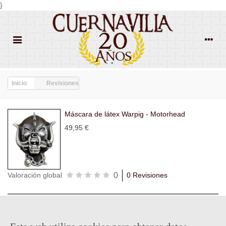
}
Inicio
Revisiones
Máscara de látex Warpig - Motorhead
49,95 €
0
Valoración global
0 Revisiones
Todas las
Todas las
Con
Popularidad
revisiones
(0)
estrellas
(0)
imágenes
(0)