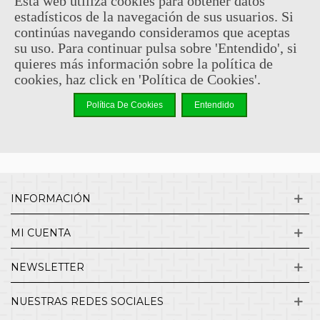
Esta web utiliza cookies para obtener datos
estadísticos de la navegación de sus usuarios. Si
Sin comentarios
continúas navegando consideramos que aceptas
su uso. Para continuar pulsa sobre 'Entendido', si
quieres más información sobre la política de
¿QUIENES SOMOS?
cookies, haz click en 'Política de Cookies'.
Política De Cookies
Entendido
ENVÍOS Y DEVOLUCIONES
CONTACTO
INFORMACIÓN
MI CUENTA
NEWSLETTER
NUESTRAS REDES SOCIALES