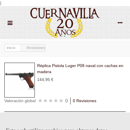
}
Inicio
Revisiones
Réplica Pistola Luger P08 naval con cachas en
madera
144,95 €
0
Valoración global
0 Revisiones
Todas las
Todas las
Con
Popularidad
revisiones
(0)
estrellas
(0)
imágenes
(0)