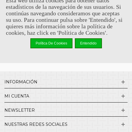
Esta web utiliza cookies para obtener datos
estadísticos de la navegación de sus usuarios. Si
Sin comentarios
continúas navegando consideramos que aceptas
su uso. Para continuar pulsa sobre 'Entendido', si
quieres más información sobre la política de
¿QUIENES SOMOS?
cookies, haz click en 'Política de Cookies'.
Política De Cookies
Entendido
ENVÍOS Y DEVOLUCIONES
CONTACTO
INFORMACIÓN
MI CUENTA
NEWSLETTER
NUESTRAS REDES SOCIALES