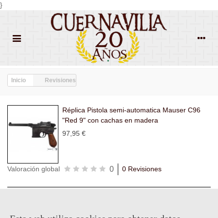
}
Inicio
Revisiones
Réplica Pistola semi-automatica Mauser C96
"Red 9" con cachas en madera
97,95 €
0
Valoración global
0 Revisiones
Todas las
Todas las
Con
Popularidad
revisiones
(0)
estrellas
(0)
imágenes
(0)