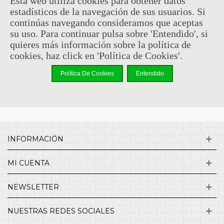
Esta web utiliza cookies para obtener datos
estadísticos de la navegación de sus usuarios. Si
Sin comentarios
continúas navegando consideramos que aceptas
su uso. Para continuar pulsa sobre 'Entendido', si
quieres más información sobre la política de
¿QUIENES SOMOS?
cookies, haz click en 'Política de Cookies'.
Política De Cookies
Entendido
ENVÍOS Y DEVOLUCIONES
CONTACTO
INFORMACIÓN
MI CUENTA
NEWSLETTER
NUESTRAS REDES SOCIALES