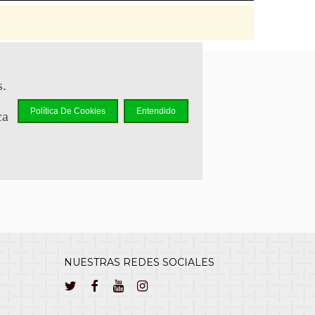
s.
sapp +34 644 110 737
Política De Cookies
Entendido
ca
lcliente@cuernavilla.com
NUESTRAS REDES SOCIALES