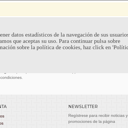
 Y DEVOLUCIONES
CONTACTO
ener datos estadísticos de la navegación de sus usuario
amos que aceptas su uso. Para continuar pulsa sobre
uy económicos en 24h a través de diversos
Teléfono y What
mación sobre la política de cookies, haz click en 'Políti
stas, entrega de lunes a viernes no festivos, si
email: atenciona
el pedido antes de las 14:00h te llegará al día
 laborable!
puedes seleccionar envío económico en 24-72h
s grátis
para pedidos de más de 75 €. (*)
 condiciones.
NTA
NEWSLETTER
Regístrese para recibir noticias y
dos
promociones de la página
os