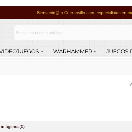
Bienvenid@ a Cuernavilla.com, especialistas en me
VIDEOJUEGOS
WARHAMMER
JUEGOS 
V
 imágenes
(0)