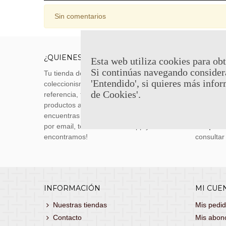
Sin comentarios
¿QUIENES SOMOS?
ENVÍOS
Esta web utiliza cookies para obt
Si continúas navegando consider
Tu tienda de merchandising, artículos de
Envíos m
'Entendido', si quieres más infor
coleccionismo y réplicas históricas de
transporti
de Cookies'.
referencia, tenemos una gran variedad de
realizas 
productos a los mejores precios. Si no
siguiente
encuentras lo que buscas, danos un toque
También 
por email, teléfono o Whatsapp y te lo
con
porte
encontramos!
consultar
INFORMACIÓN
MI CUE
Nuestras tiendas
Mis pedi
Contacto
Mis abon