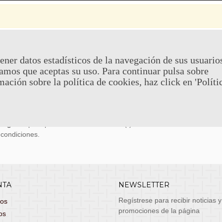
 Y DEVOLUCIONES
CONTACTO
ener datos estadísticos de la navegación de sus usuario
amos que aceptas su uso. Para continuar pulsa sobre
uy económicos en 24h a través de diversos
Teléfono y What
mación sobre la política de cookies, haz click en 'Políti
stas, entrega de lunes a viernes no festivos, si
email: atenciona
el pedido antes de las 14:00h te llegará al día
 laborable!
puedes seleccionar envío económico en 24-72h
s grátis
para pedidos de más de 75 €. (*)
 condiciones.
NTA
NEWSLETTER
Regístrese para recibir noticias y
dos
promociones de la página
os