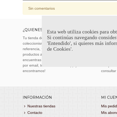
Sin comentarios
¿QUIENES SOMOS?
ENVÍOS
Esta web utiliza cookies para obt
Si continúas navegando consider
Tu tienda de merchandising, artículos de
Envíos m
'Entendido', si quieres más infor
coleccionismo y réplicas históricas de
transporti
de Cookies'.
referencia, tenemos una gran variedad de
realizas 
productos a los mejores precios. Si no
siguiente
encuentras lo que buscas, danos un toque
También 
por email, teléfono o Whatsapp y te lo
con
porte
encontramos!
consultar
INFORMACIÓN
MI CUE
Nuestras tiendas
Mis pedi
Contacto
Mis abon