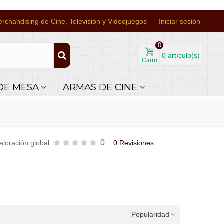
rchandising de Cine, Televisión y Videojuegos
Iniciar sesión
0
0
artículo(s)
Carro
DE MESA
ARMAS DE CINE
0
aloración global
0 Revisiones
Popularidad