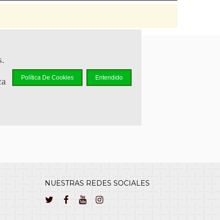
s.
sapp +34 644 110 737
Política De Cookies
Entendido
ca
lcliente@cuernavilla.com
NUESTRAS REDES SOCIALES