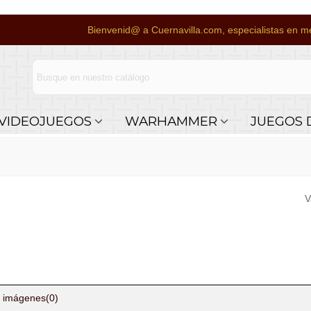
Bienvenid@ a Cuernavilla.com, especialistas en me
VIDEOJUEGOS
WARHAMMER
JUEGOS 
V
 imágenes
(0)