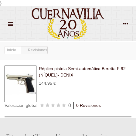
}
Inicio
Revisiones
Réplica pistola Semi-automática Beretta F 92
(NÍQUEL)- DENIX
144,95 €
0
Valoración global
0 Revisiones
Todas las
Todas las
Con
Popularidad
revisiones
(0)
estrellas
(0)
imágenes
(0)