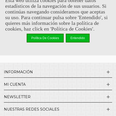
Esta web utiliza cookies para obtener datos
estadísticos de la navegación de sus usuarios. Si
Sin comentarios
continúas navegando consideramos que aceptas
su uso. Para continuar pulsa sobre 'Entendido', si
quieres más información sobre la política de
¿QUIENES SOMOS?
cookies, haz click en 'Política de Cookies'.
Política De Cookies
Entendido
ENVÍOS Y DEVOLUCIONES
CONTACTO
INFORMACIÓN
MI CUENTA
NEWSLETTER
NUESTRAS REDES SOCIALES