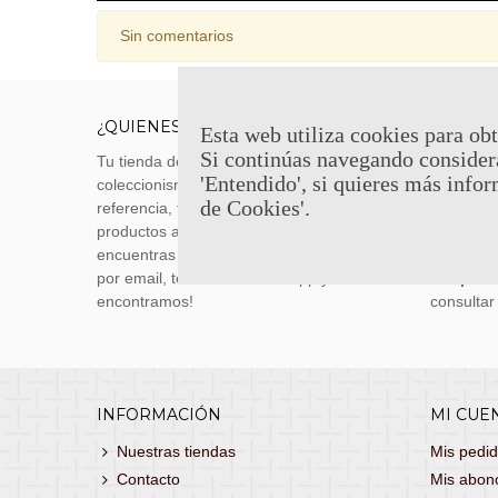
Sin comentarios
¿QUIENES SOMOS?
ENVÍOS
Esta web utiliza cookies para obt
Si continúas navegando consider
Tu tienda de merchandising, artículos de
Envíos m
'Entendido', si quieres más infor
coleccionismo y réplicas históricas de
transporti
de Cookies'.
referencia, tenemos una gran variedad de
realizas 
productos a los mejores precios. Si no
siguiente
encuentras lo que buscas, danos un toque
También 
por email, teléfono o Whatsapp y te lo
con
porte
encontramos!
consultar
INFORMACIÓN
MI CUE
Nuestras tiendas
Mis pedi
Contacto
Mis abon