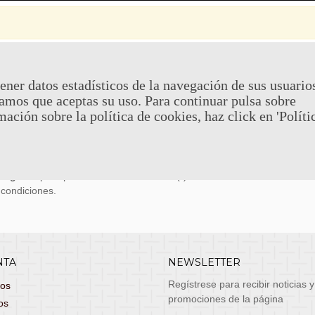
 Y DEVOLUCIONES
CONTACTO
ener datos estadísticos de la navegación de sus usuario
amos que aceptas su uso. Para continuar pulsa sobre
uy económicos en 24h a través de diversos
Teléfono y What
mación sobre la política de cookies, haz click en 'Políti
stas, entrega de lunes a viernes no festivos, si
email: atenciona
el pedido antes de las 14:00h te llegará al día
 laborable!
puedes seleccionar envío económico en 24-72h
s grátis
para pedidos de más de 75 €. (*)
 condiciones.
NTA
NEWSLETTER
Regístrese para recibir noticias y
dos
promociones de la página
os