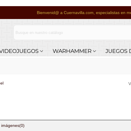
Bienvenid@ a Cuernavilla.com, especialistas en me
VIDEOJUEGOS
WARHAMMER
JUEGOS 
el
V
 imágenes
(0)