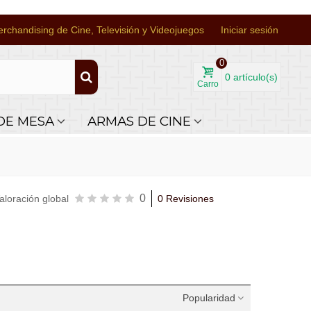
rchandising de Cine, Televisión y Videojuegos
Iniciar sesión
0
0
artículo(s)
Carro
DE MESA
ARMAS DE CINE
0
aloración global
0 Revisiones
Popularidad