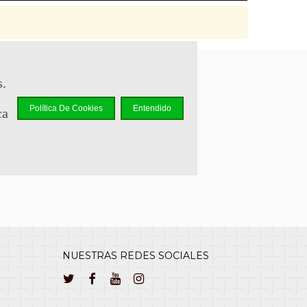
s.
sapp +34 644 110 737
Política De Cookies
Entendido
ca
lcliente@cuernavilla.com
NUESTRAS REDES SOCIALES