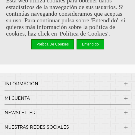
Esta web utiliza cookies para obtener datos
estadísticos de la navegación de sus usuarios. Si
Sin comentarios
continúas navegando consideramos que aceptas
su uso. Para continuar pulsa sobre 'Entendido', si
quieres más información sobre la política de
¿QUIENES SOMOS?
cookies, haz click en 'Política de Cookies'.
Política De Cookies
Entendido
ENVÍOS Y DEVOLUCIONES
CONTACTO
INFORMACIÓN
MI CUENTA
NEWSLETTER
NUESTRAS REDES SOCIALES