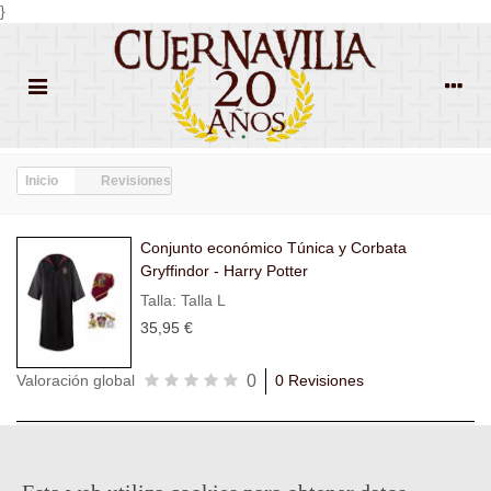
}
Inicio
Revisiones
Conjunto económico Túnica y Corbata
Gryffindor - Harry Potter
Talla: Talla L
35,95 €
0
Valoración global
0 Revisiones
Todas las
Todas las
Con
Popularidad
revisiones
(0)
estrellas
(0)
imágenes
(0)