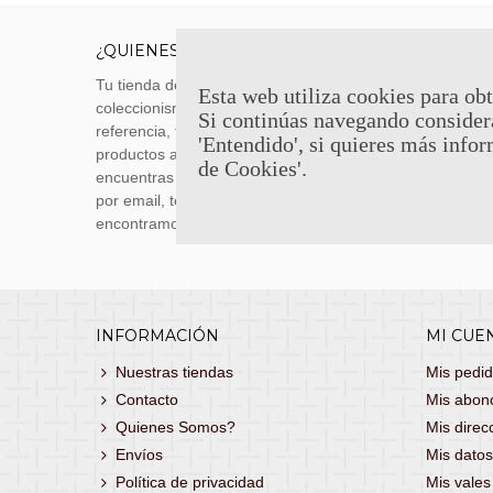
¿QUIENES SOMOS?
ENVÍOS
Tu tienda de merchandising, artículos de
Envíos m
Esta web utiliza cookies para obt
coleccionismo y réplicas históricas de
transporti
Si continúas navegando consider
referencia, tenemos una gran variedad de
realizas 
'Entendido', si quieres más infor
productos a los mejores precios. Si no
siguiente
de Cookies'.
encuentras lo que buscas, danos un toque
También 
por email, teléfono o Whatsapp y te lo
con
porte
encontramos!
consultar
INFORMACIÓN
MI CUE
Nuestras tiendas
Mis pedi
Contacto
Mis abon
Quienes Somos?
Mis direc
Envíos
Mis datos
Política de privacidad
Mis vale