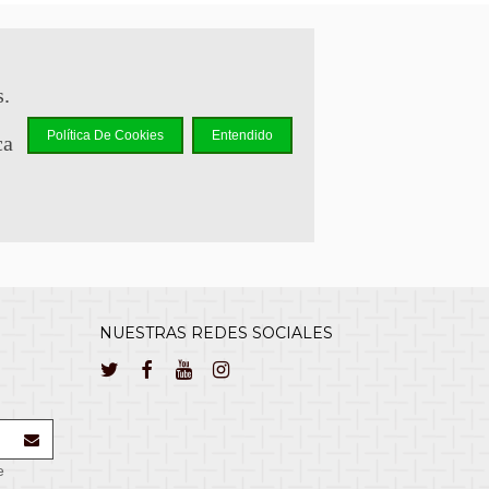
sapp +34 644 110 737
s.
lcliente@cuernavilla.com
Política De Cookies
Entendido
ca
NUESTRAS REDES SOCIALES
e