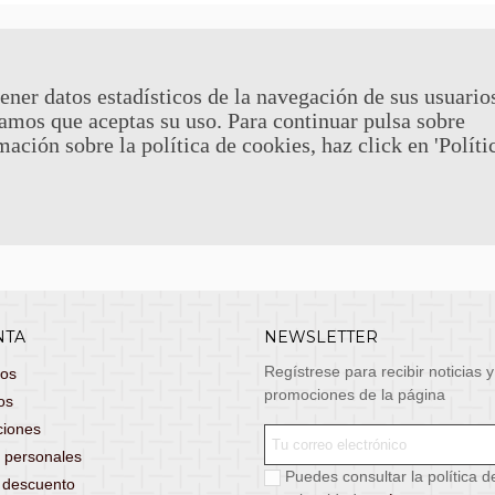
 Y DEVOLUCIONES
CONTACTO
uy económicos en 24h a través de diversos
Teléfono y What
ener datos estadísticos de la navegación de sus usuario
stas, entrega de lunes a viernes no festivos, si
email: atenciona
amos que aceptas su uso. Para continuar pulsa sobre
el pedido antes de las 14:00h te llegará al día
mación sobre la política de cookies, haz click en 'Políti
 laborable!
puedes seleccionar envío económico en 24-72h
s grátis
para pedidos de más de 75 €. (*)
 condiciones.
NTA
NEWSLETTER
Regístrese para recibir noticias y
dos
promociones de la página
os
ciones
 personales
Puedes consultar la política d
s descuento