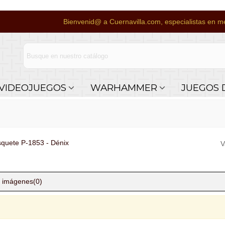
Bienvenid@ a Cuernavilla.com, especialistas en me
VIDEOJUEGOS
WARHAMMER
JUEGOS 
squete P-1853 - Dénix
V
 imágenes
(0)