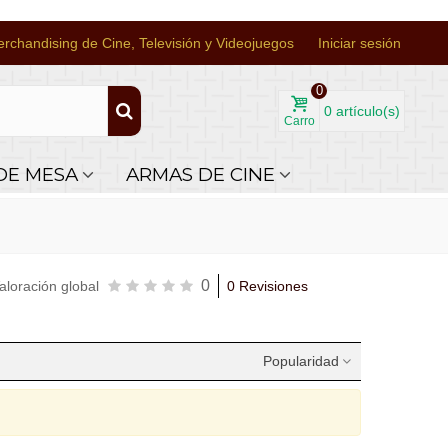
rchandising de Cine, Televisión y Videojuegos
Iniciar sesión
0
0
artículo(s)
Carro
DE MESA
ARMAS DE CINE
0
aloración global
0 Revisiones
Popularidad