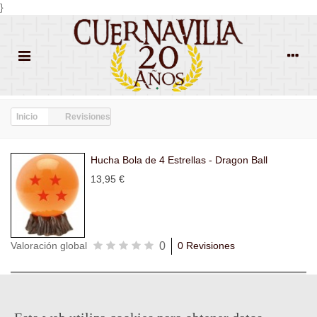
}
Inicio
Revisiones
Hucha Bola de 4 Estrellas - Dragon Ball
13,95 €
0
Valoración global
0 Revisiones
Todas las
Todas las
Con
Popularidad
revisiones
(0)
estrellas
(0)
imágenes
(0)