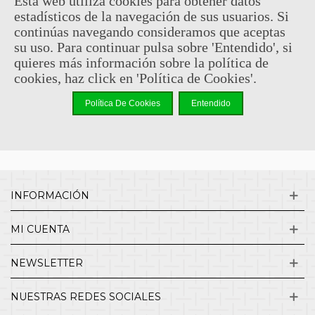
Esta web utiliza cookies para obtener datos
estadísticos de la navegación de sus usuarios. Si
Sin comentarios
continúas navegando consideramos que aceptas
su uso. Para continuar pulsa sobre 'Entendido', si
quieres más información sobre la política de
¿QUIENES SOMOS?
cookies, haz click en 'Política de Cookies'.
Política De Cookies
Entendido
ENVÍOS Y DEVOLUCIONES
CONTACTO
INFORMACIÓN
MI CUENTA
NEWSLETTER
NUESTRAS REDES SOCIALES