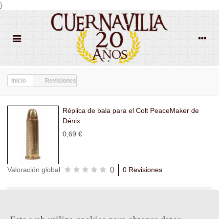
}
Inicio
Revisiones
Réplica de bala para el Colt PeaceMaker de
Dénix
0,69 €
0
Valoración global
0 Revisiones
Todas las
Todas las
Con
Popularidad
revisiones
(0)
estrellas
(0)
imágenes
(0)