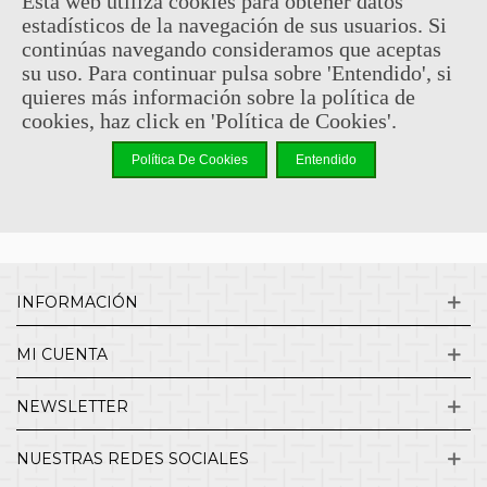
Esta web utiliza cookies para obtener datos
estadísticos de la navegación de sus usuarios. Si
Sin comentarios
continúas navegando consideramos que aceptas
su uso. Para continuar pulsa sobre 'Entendido', si
quieres más información sobre la política de
¿QUIENES SOMOS?
cookies, haz click en 'Política de Cookies'.
Política De Cookies
Entendido
ENVÍOS Y DEVOLUCIONES
CONTACTO
INFORMACIÓN
MI CUENTA
NEWSLETTER
NUESTRAS REDES SOCIALES