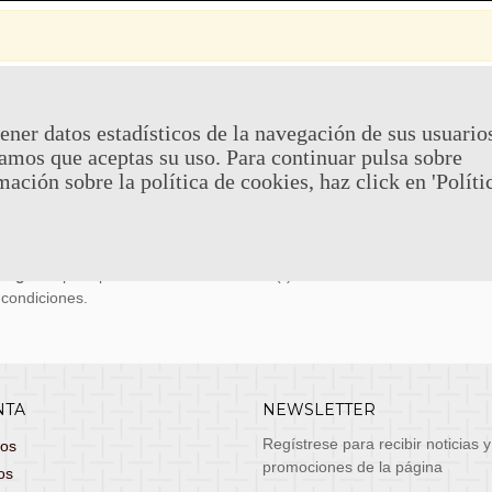
 Y DEVOLUCIONES
CONTACTO
ener datos estadísticos de la navegación de sus usuario
amos que aceptas su uso. Para continuar pulsa sobre
uy económicos en 24h a través de diversos
Teléfono y What
mación sobre la política de cookies, haz click en 'Políti
stas, entrega de lunes a viernes no festivos, si
email: atenciona
el pedido antes de las 14:00h te llegará al día
 laborable!
puedes seleccionar envío económico en 24-72h
s grátis
para pedidos de más de 75 €. (*)
 condiciones.
NTA
NEWSLETTER
Regístrese para recibir noticias y
dos
promociones de la página
os