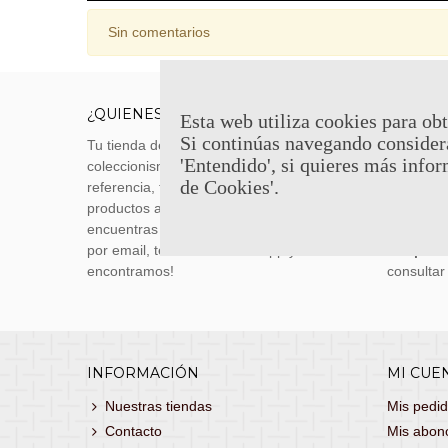
Sin comentarios
¿QUIENES SOMOS?
ENVÍOS
Esta web utiliza cookies para obt
Si continúas navegando consider
Tu tienda de merchandising, artículos de
Envíos m
'Entendido', si quieres más infor
coleccionismo y réplicas históricas de
transporti
de Cookies'.
referencia, tenemos una gran variedad de
realizas 
productos a los mejores precios. Si no
siguiente
encuentras lo que buscas, danos un toque
También 
por email, teléfono o Whatsapp y te lo
con
porte
encontramos!
consultar
INFORMACIÓN
MI CUE
Nuestras tiendas
Mis pedi
Contacto
Mis abon