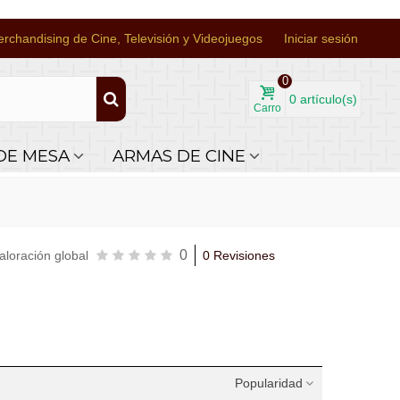
rchandising de Cine, Televisión y Videojuegos
Iniciar sesión
0
0
artículo(s)
Carro
DE MESA
ARMAS DE CINE
0
aloración global
0 Revisiones
Popularidad