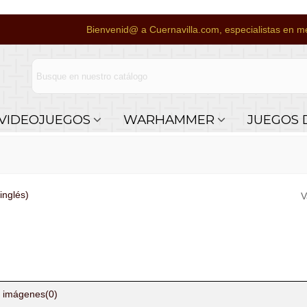
Bienvenid@ a Cuernavilla.com, especialistas en me
VIDEOJUEGOS
WARHAMMER
JUEGOS 
inglés)
V
 imágenes
(0)