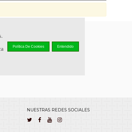
s.
sapp +34 644 110 737
Política De Cookies
Entendido
ca
lcliente@cuernavilla.com
NUESTRAS REDES SOCIALES