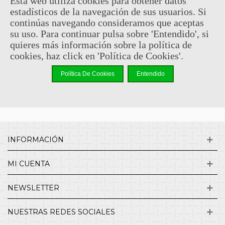
Esta web utiliza cookies para obtener datos
estadísticos de la navegación de sus usuarios. Si
Sin comentarios
continúas navegando consideramos que aceptas
su uso. Para continuar pulsa sobre 'Entendido', si
quieres más información sobre la política de
¿QUIENES SOMOS?
cookies, haz click en 'Política de Cookies'.
Política De Cookies
Entendido
ENVÍOS Y DEVOLUCIONES
CONTACTO
INFORMACIÓN
MI CUENTA
NEWSLETTER
NUESTRAS REDES SOCIALES