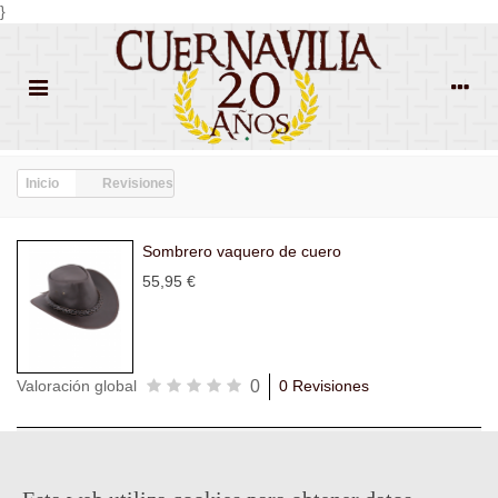
}
Inicio
Revisiones
Sombrero vaquero de cuero
55,95 €
0
Valoración global
0 Revisiones
Todas las
Todas las
Con
Popularidad
revisiones
(0)
estrellas
(0)
imágenes
(0)