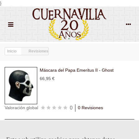
}
Inicio
Revisiones
Máscara del Papa Emeritus II - Ghost
66,95 €
0
Valoración global
0 Revisiones
Todas las
Todas las
Con
Popularidad
revisiones
(0)
estrellas
(0)
imágenes
(0)