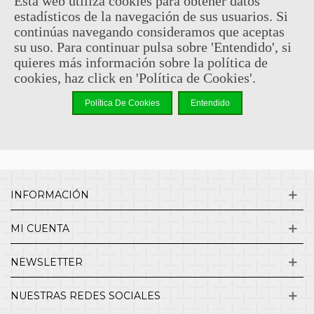
Esta web utiliza cookies para obtener datos
estadísticos de la navegación de sus usuarios. Si
Sin comentarios
continúas navegando consideramos que aceptas
su uso. Para continuar pulsa sobre 'Entendido', si
quieres más información sobre la política de
¿QUIENES SOMOS?
cookies, haz click en 'Política de Cookies'.
Política De Cookies
Entendido
ENVÍOS Y DEVOLUCIONES
CONTACTO
INFORMACIÓN
MI CUENTA
NEWSLETTER
NUESTRAS REDES SOCIALES