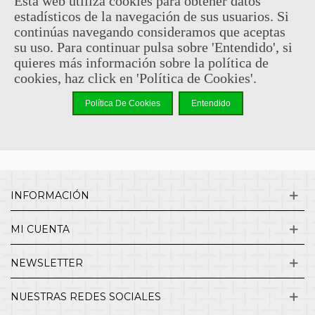
Esta web utiliza cookies para obtener datos
estadísticos de la navegación de sus usuarios. Si
Sin comentarios
continúas navegando consideramos que aceptas
su uso. Para continuar pulsa sobre 'Entendido', si
quieres más información sobre la política de
¿QUIENES SOMOS?
cookies, haz click en 'Política de Cookies'.
Política De Cookies
Entendido
ENVÍOS Y DEVOLUCIONES
CONTACTO
INFORMACIÓN
MI CUENTA
NEWSLETTER
NUESTRAS REDES SOCIALES