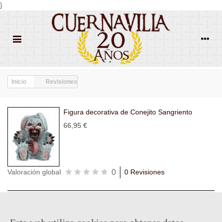
}
Inicio
Revisiones
Figura decorativa de Conejito Sangriento
66,95 €
0
Valoración global
0 Revisiones
Todas las
Todas las
Con
Popularidad
revisiones
(0)
estrellas
(0)
imágenes
(0)