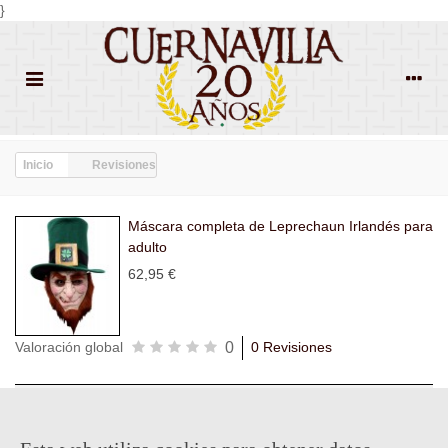
}
Inicio
Revisiones
Máscara completa de Leprechaun Irlandés para
adulto
62,95 €
0
Valoración global
0 Revisiones
Todas las
Todas las
Con
Popularidad
revisiones
(0)
estrellas
(0)
imágenes
(0)