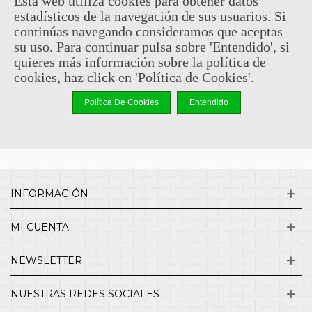
Esta web utiliza cookies para obtener datos
estadísticos de la navegación de sus usuarios. Si
Sin comentarios
continúas navegando consideramos que aceptas
su uso. Para continuar pulsa sobre 'Entendido', si
quieres más información sobre la política de
¿QUIENES SOMOS?
cookies, haz click en 'Política de Cookies'.
Política De Cookies
Entendido
ENVÍOS Y DEVOLUCIONES
CONTACTO
INFORMACIÓN
MI CUENTA
NEWSLETTER
NUESTRAS REDES SOCIALES