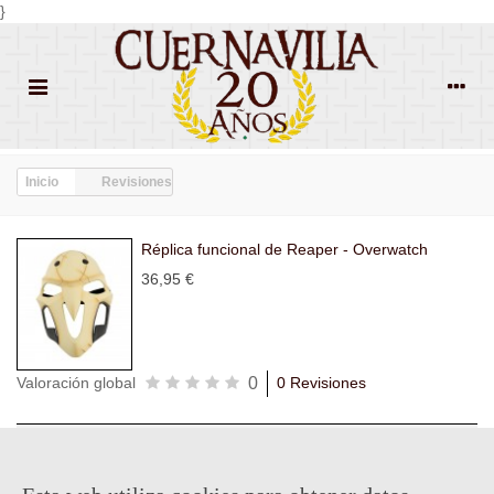
}
Inicio
Revisiones
Réplica funcional de Reaper - Overwatch
36,95 €
0
Valoración global
0 Revisiones
Todas las
Todas las
Con
Popularidad
revisiones
(0)
estrellas
(0)
imágenes
(0)