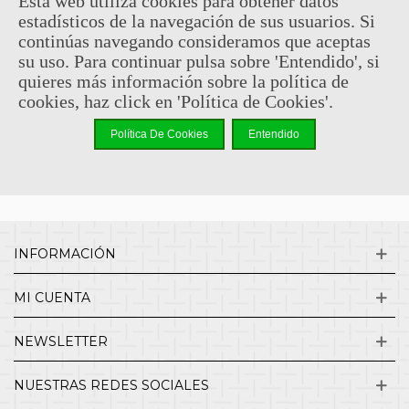
Esta web utiliza cookies para obtener datos
estadísticos de la navegación de sus usuarios. Si
Sin comentarios
continúas navegando consideramos que aceptas
su uso. Para continuar pulsa sobre 'Entendido', si
quieres más información sobre la política de
¿QUIENES SOMOS?
cookies, haz click en 'Política de Cookies'.
Política De Cookies
Entendido
ENVÍOS Y DEVOLUCIONES
CONTACTO
INFORMACIÓN
MI CUENTA
NEWSLETTER
NUESTRAS REDES SOCIALES