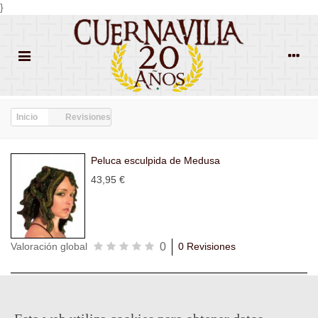
}
Inicio
Revisiones
Peluca esculpida de Medusa
43,95 €
0
Valoración global
0 Revisiones
Todas las
Todas las
Con
Popularidad
revisiones
(0)
estrellas
(0)
imágenes
(0)