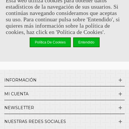
Esta web utiliza cookies para obtener datos
estadísticos de la navegación de sus usuarios. Si
Sin comentarios
continúas navegando consideramos que aceptas
su uso. Para continuar pulsa sobre 'Entendido', si
quieres más información sobre la política de
¿QUIENES SOMOS?
cookies, haz click en 'Política de Cookies'.
Política De Cookies
Entendido
ENVÍOS Y DEVOLUCIONES
CONTACTO
INFORMACIÓN
MI CUENTA
NEWSLETTER
NUESTRAS REDES SOCIALES