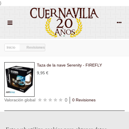
}
Inicio
Revisiones
Taza de la nave Serenity - FIREFLY
9,95 €
0
Valoración global
0 Revisiones
Todas las
Todas las
Con
Popularidad
revisiones
(0)
estrellas
(0)
imágenes
(0)