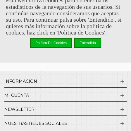
Esta web utiliza cookies para obtener datos
estadísticos de la navegación de sus usuarios. Si
Sin comentarios
continúas navegando consideramos que aceptas
su uso. Para continuar pulsa sobre 'Entendido', si
quieres más información sobre la política de
¿QUIENES SOMOS?
cookies, haz click en 'Política de Cookies'.
Política De Cookies
Entendido
ENVÍOS Y DEVOLUCIONES
CONTACTO
INFORMACIÓN
MI CUENTA
NEWSLETTER
NUESTRAS REDES SOCIALES