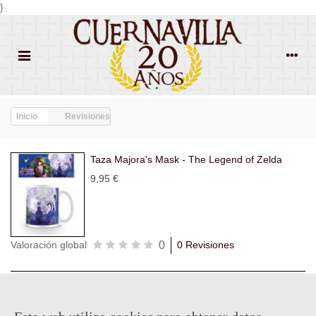
}
Inicio
Revisiones
Taza Majora's Mask - The Legend of Zelda
9,95 €
0
Valoración global
0 Revisiones
Todas las
Todas las
Con
Popularidad
revisiones
(0)
estrellas
(0)
imágenes
(0)