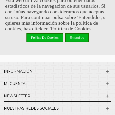
Esta web utiliza cookies para obtener datos
estadísticos de la navegación de sus usuarios. Si
Sin comentarios
continúas navegando consideramos que aceptas
su uso. Para continuar pulsa sobre 'Entendido', si
quieres más información sobre la política de
¿QUIENES SOMOS?
cookies, haz click en 'Política de Cookies'.
Política De Cookies
Entendido
ENVÍOS Y DEVOLUCIONES
CONTACTO
INFORMACIÓN
MI CUENTA
NEWSLETTER
NUESTRAS REDES SOCIALES