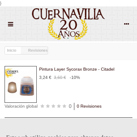
}
Inicio
Revisiones
Pintura Layer Sycorax Bronze - Citadel
3,24 €
3,60 €
-10%
0
Valoración global
0 Revisiones
Todas las
Todas las
Con
Popularidad
revisiones
(0)
estrellas
(0)
imágenes
(0)