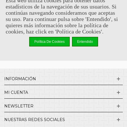
Esta web utiliza cookies para obtener datos
estadísticos de la navegación de sus usuarios. Si
Sin comentarios
continúas navegando consideramos que aceptas
su uso. Para continuar pulsa sobre 'Entendido', si
quieres más información sobre la política de
¿QUIENES SOMOS?
cookies, haz click en 'Política de Cookies'.
Política De Cookies
Entendido
ENVÍOS Y DEVOLUCIONES
CONTACTO
INFORMACIÓN
MI CUENTA
NEWSLETTER
NUESTRAS REDES SOCIALES