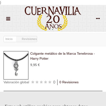
}
Inicio
Revisiones
Colgante metálico de la Marca Tenebrosa -
Harry Potter
9,95 €
0
Valoración global
0 Revisiones
Todas las
Todas las
Con
Popularidad
revisiones
(0)
estrellas
(0)
imágenes
(0)