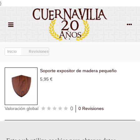
}
Inicio
Revisiones
Soporte expositor de madera pequeño
5,95 €
0
Valoración global
0 Revisiones
Todas las
Todas las
Con
Popularidad
revisiones
(0)
estrellas
(0)
imágenes
(0)