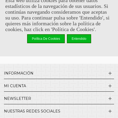
Esta web utiliza cookies para obtener datos
estadísticos de la navegación de sus usuarios. Si
Sin comentarios
continúas navegando consideramos que aceptas
su uso. Para continuar pulsa sobre 'Entendido', si
quieres más información sobre la política de
¿QUIENES SOMOS?
cookies, haz click en 'Política de Cookies'.
Política De Cookies
Entendido
ENVÍOS Y DEVOLUCIONES
CONTACTO
INFORMACIÓN
MI CUENTA
NEWSLETTER
NUESTRAS REDES SOCIALES