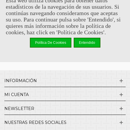
Esta web utiliza cookies para obtener datos
estadísticos de la navegación de sus usuarios. Si
Sin comentarios
continúas navegando consideramos que aceptas
su uso. Para continuar pulsa sobre 'Entendido', si
quieres más información sobre la política de
¿QUIENES SOMOS?
cookies, haz click en 'Política de Cookies'.
Política De Cookies
Entendido
ENVÍOS Y DEVOLUCIONES
CONTACTO
INFORMACIÓN
MI CUENTA
NEWSLETTER
NUESTRAS REDES SOCIALES