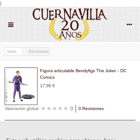
}
Inicio
Revisiones
Figura articulable Bendyfigs The Joker - DC
Comics
17,95 €
0
Valoración global
0 Revisiones
Todas las
Todas las
Con
Popularidad
revisiones
(0)
estrellas
(0)
imágenes
(0)