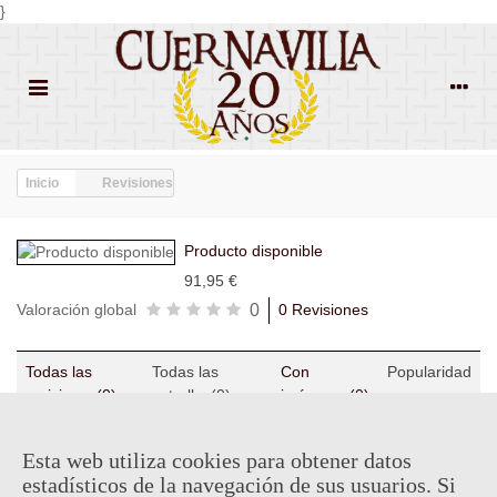
}
Inicio
Revisiones
Producto disponible
91,95 €
0
Valoración global
0 Revisiones
Todas las
Todas las
Con
Popularidad
revisiones
(0)
estrellas
(0)
imágenes
(0)
Sin comentarios
Esta web utiliza cookies para obtener datos
estadísticos de la navegación de sus usuarios. Si