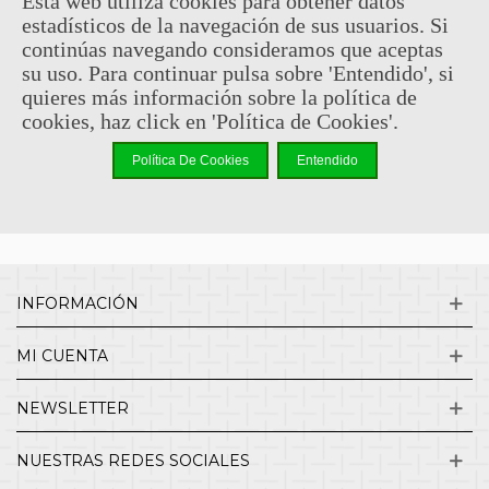
Esta web utiliza cookies para obtener datos
estadísticos de la navegación de sus usuarios. Si
Sin comentarios
continúas navegando consideramos que aceptas
su uso. Para continuar pulsa sobre 'Entendido', si
quieres más información sobre la política de
¿QUIENES SOMOS?
cookies, haz click en 'Política de Cookies'.
Política De Cookies
Entendido
ENVÍOS Y DEVOLUCIONES
CONTACTO
INFORMACIÓN
MI CUENTA
NEWSLETTER
NUESTRAS REDES SOCIALES