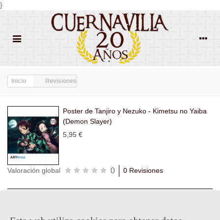
}
Inicio
Revisiones
Poster de Tanjiro y Nezuko - Kimetsu no Yaiba
(Demon Slayer)
5,95 €
0
Valoración global
0 Revisiones
Todas las
Todas las
Con
Popularidad
revisiones
(0)
estrellas
(0)
imágenes
(0)