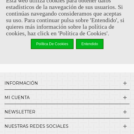
Esta web utiliza cookies para obtener datos
estadísticos de la navegación de sus usuarios. Si
Sin comentarios
continúas navegando consideramos que aceptas
su uso. Para continuar pulsa sobre 'Entendido', si
quieres más información sobre la política de
¿QUIENES SOMOS?
cookies, haz click en 'Política de Cookies'.
Política De Cookies
Entendido
ENVÍOS Y DEVOLUCIONES
CONTACTO
INFORMACIÓN
MI CUENTA
NEWSLETTER
NUESTRAS REDES SOCIALES