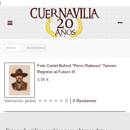
}
Inicio
Revisiones
Foto Cartel Buford "Perro Rabioso" Tannen
Regreso al Futuro III
3,95 €
0
Valoración global
0 Revisiones
Todas las
Todas las
Con
Popularidad
revisiones
(0)
estrellas
(0)
imágenes
(0)