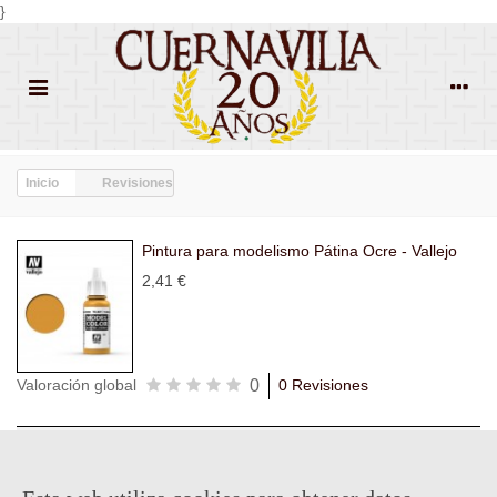
}
Inicio
Revisiones
Pintura para modelismo Pátina Ocre - Vallejo
2,41 €
0
Valoración global
0 Revisiones
Todas las
Todas las
Con
Popularidad
revisiones
(0)
estrellas
(0)
imágenes
(0)