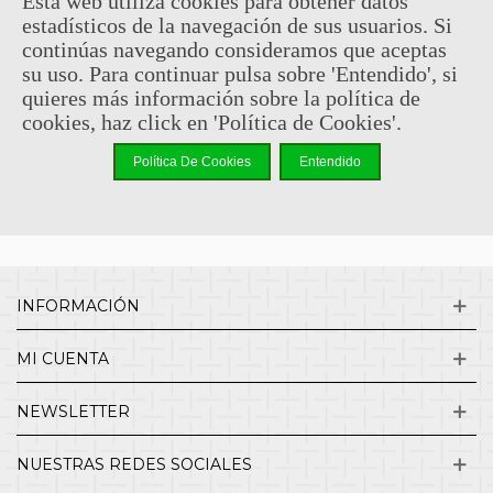
Esta web utiliza cookies para obtener datos
estadísticos de la navegación de sus usuarios. Si
Sin comentarios
continúas navegando consideramos que aceptas
su uso. Para continuar pulsa sobre 'Entendido', si
quieres más información sobre la política de
¿QUIENES SOMOS?
cookies, haz click en 'Política de Cookies'.
Política De Cookies
Entendido
ENVÍOS Y DEVOLUCIONES
CONTACTO
INFORMACIÓN
MI CUENTA
NEWSLETTER
NUESTRAS REDES SOCIALES