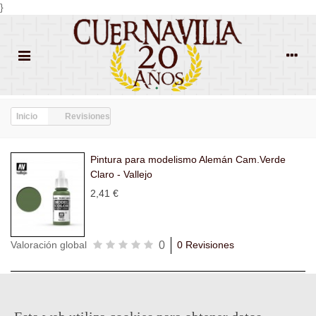
}
Inicio
Revisiones
Pintura para modelismo Alemán Cam.Verde
Claro - Vallejo
2,41 €
0
Valoración global
0 Revisiones
Todas las
Todas las
Con
Popularidad
revisiones
(0)
estrellas
(0)
imágenes
(0)