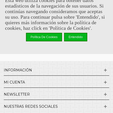
Esta web utiliza cookies para obtener datos
estadísticos de la navegación de sus usuarios. Si
Sin comentarios
continúas navegando consideramos que aceptas
su uso. Para continuar pulsa sobre 'Entendido', si
quieres más información sobre la política de
¿QUIENES SOMOS?
cookies, haz click en 'Política de Cookies'.
Política De Cookies
Entendido
ENVÍOS Y DEVOLUCIONES
CONTACTO
INFORMACIÓN
MI CUENTA
NEWSLETTER
NUESTRAS REDES SOCIALES