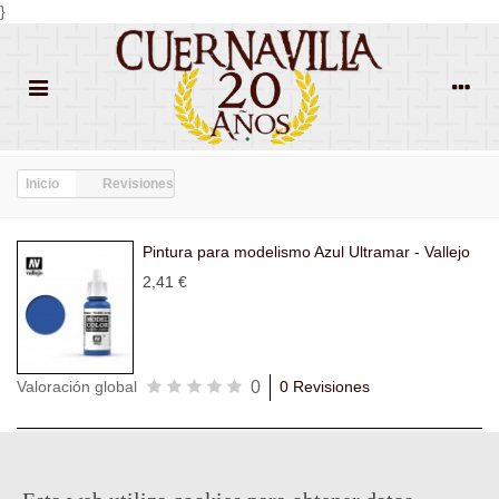
}
Inicio
Revisiones
Pintura para modelismo Azul Ultramar - Vallejo
2,41 €
0
Valoración global
0 Revisiones
Todas las
Todas las
Con
Popularidad
revisiones
(0)
estrellas
(0)
imágenes
(0)