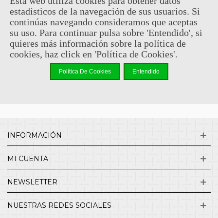
Esta web utiliza cookies para obtener datos
estadísticos de la navegación de sus usuarios. Si
Sin comentarios
continúas navegando consideramos que aceptas
su uso. Para continuar pulsa sobre 'Entendido', si
quieres más información sobre la política de
¿QUIENES SOMOS?
cookies, haz click en 'Política de Cookies'.
Política De Cookies
Entendido
ENVÍOS Y DEVOLUCIONES
CONTACTO
INFORMACIÓN
MI CUENTA
NEWSLETTER
NUESTRAS REDES SOCIALES