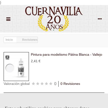
}
Inicio
Revisiones
Pintura para modelismo Pátina Blanca - Vallejo
2,41 €
0
Valoración global
0 Revisiones
Todas las
Todas las
Con
Popularidad
revisiones
(0)
estrellas
(0)
imágenes
(0)