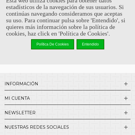
Esta web utiliza cookies para obtener datos
estadísticos de la navegación de sus usuarios. Si
Sin comentarios
continúas navegando consideramos que aceptas
su uso. Para continuar pulsa sobre 'Entendido', si
quieres más información sobre la política de
¿QUIENES SOMOS?
cookies, haz click en 'Política de Cookies'.
Política De Cookies
Entendido
ENVÍOS Y DEVOLUCIONES
CONTACTO
INFORMACIÓN
MI CUENTA
NEWSLETTER
NUESTRAS REDES SOCIALES