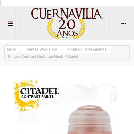
}
Inicio
Games Workshop
Pintura y herramientas
Pintura Contrast Guilliman Flesh - Citadel