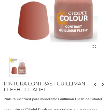
PINTURA CONTRAST GUILLIMAN
FLESH - CITADEL
Pintura
Contrast
para modelismo
Guilliman Flesh
de
Citadel
Las
pinturas Citadel
Contrast
son pinturas acrílicas de gran