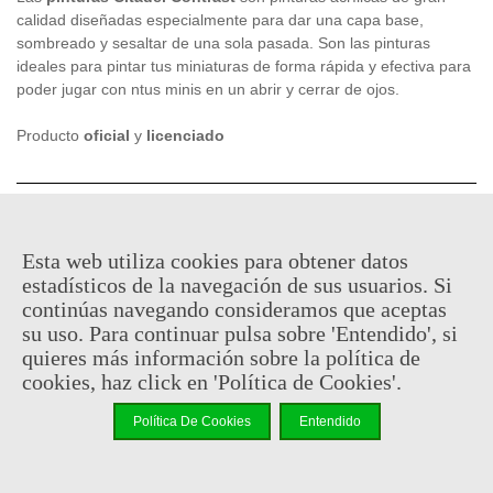
calidad diseñadas especialmente para dar una capa base,
sombreado y sesaltar de una sola pasada. Son las pinturas
ideales para pintar tus miniaturas de forma rápida y efectiva para
poder jugar con ntus minis en un abrir y cerrar de ojos.
Producto
oficial
y
licenciado
5,67 €
(impuestos inc.)
6,30 €
Esta web utiliza cookies para obtener datos
En stock, envío en 24/48h
estadísticos de la navegación de sus usuarios. Si
continúas navegando consideramos que aceptas
-
+
su uso. Para continuar pulsa sobre 'Entendido', si
quieres más información sobre la política de
Añadir Al Carrito
cookies, haz click en 'Política de Cookies'.
Código QR
Compartir
Política De Cookies
Entendido
No hay puntos de recompensa para este producto porque ya hay
un descuento.