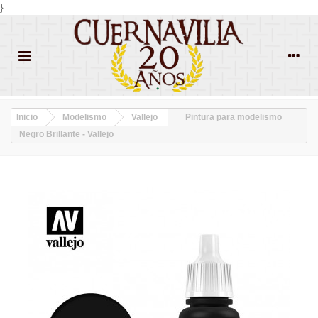
}
Inicio
Modelismo
Vallejo
Pintura para modelismo
Negro Brillante - Vallejo