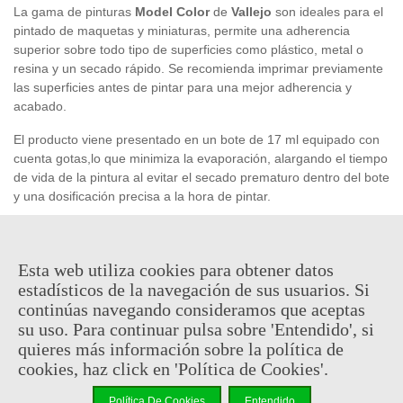
La gama de pinturas
Model Color
de
Vallejo
son ideales para el
pintado de maquetas y miniaturas, permite una adherencia
superior sobre todo tipo de superficies como plástico, metal o
resina y un secado rápido. Se recomienda imprimar previamente
las superficies antes de pintar para una mejor adherencia y
acabado.
El producto viene presentado en un bote de 17 ml equipado con
cuenta gotas,lo que minimiza la evaporación, alargando el tiempo
de vida de la pintura al evitar el secado prematuro dentro del bote
y una dosificación precisa a la hora de pintar.
2,41 €
(impuestos inc.)
Esta web utiliza cookies para obtener datos
estadísticos de la navegación de sus usuarios. Si
Descatalogado
continúas navegando consideramos que aceptas
su uso. Para continuar pulsa sobre 'Entendido', si
Código QR
Compartir
quieres más información sobre la política de
cookies, haz click en 'Política de Cookies'.
Notificarme cuando esté disponible
Política De Cookies
Entendido