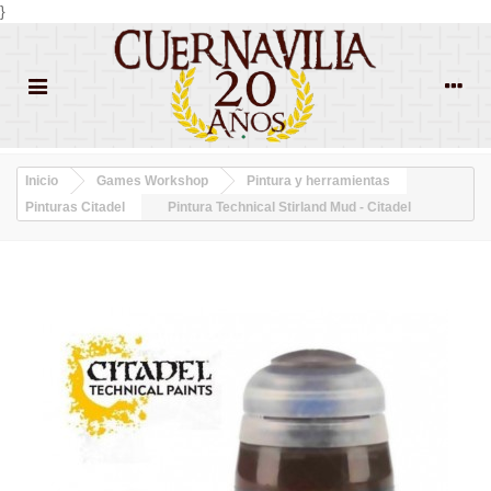
}
Inicio
Games Workshop
Pintura y herramientas
Pinturas Citadel
Pintura Technical Stirland Mud - Citadel