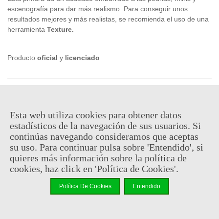
escenografía para dar más realismo. Para conseguir unos
resultados mejores y más realistas, se recomienda el uso de una
herramienta
Texture.
Producto
oficial
y
licenciado
5,67 €
(impuestos inc.)
6,30 €
Esta web utiliza cookies para obtener datos
En stock, envío en 24/48h
estadísticos de la navegación de sus usuarios. Si
continúas navegando consideramos que aceptas
-
+
su uso. Para continuar pulsa sobre 'Entendido', si
quieres más información sobre la política de
Añadir Al Carrito
cookies, haz click en 'Política de Cookies'.
Código QR
Compartir
Política De Cookies
Entendido
No hay puntos de recompensa para este producto porque ya hay
un descuento.