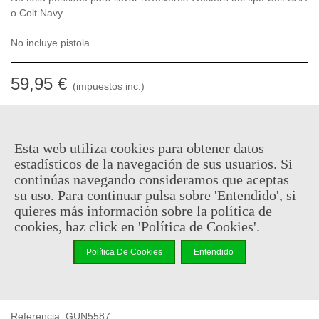
o Colt Navy
No incluye pistola.
59,95 €
(impuestos inc.)
Consultar disponibilidad
-
+
Esta web utiliza cookies para obtener datos
estadísticos de la navegación de sus usuarios. Si
continúas navegando consideramos que aceptas
Añadir Al Carrito
su uso. Para continuar pulsa sobre 'Entendido', si
Código QR
Compartir
quieres más información sobre la política de
cookies, haz click en 'Política de Cookies'.
Al comprar este producto puedes juntar hasta
29
puntos de
Política De Cookies
Entendido
fidelidad
. Su cesta sera de
29
puntos de fidelidad
que se
puede convertir en un cupón de
€ 0.20
.
Referencia:
GUN5587