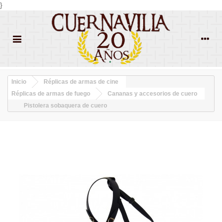
}
Inicio
Réplicas de armas de cine
Réplicas de armas de fuego
Cananas y accesorios de cuero
Pistolera sobaquera de cuero